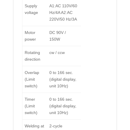
Supply
A1:AC 110V/60
voltage
Hz/4A A2:AC
220V/50 Hz/3A
Motor
DC 90V /
power
150W
Rotating
cw / ccw
direction
Overlap
0 to 166 sec.
(Limit
(digital display,
switch)
unit 10Hz)
Timer
0 to 166 sec.
(Limit
(digital display,
switch)
unit 10Hz)
Welding at
2-cycle