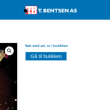
Products
search
Søk med art. nr i butikken
Gå til butikken