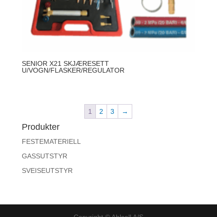
SENIOR X21 SKJÆRESETT
U/VOGN/FLASKER/REGULATOR
1
2
3
→
Produkter
FESTEMATERIELL
GASSUTSTYR
SVEISEUTSTYR