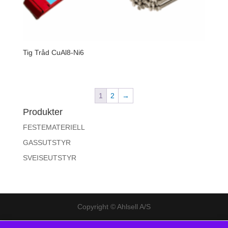
Tig Tråd CuAl8-Ni6
1
2
→
Produkter
FESTEMATERIELL
GASSUTSTYR
SVEISEUTSTYR
Copyright © Ahlsell A/S