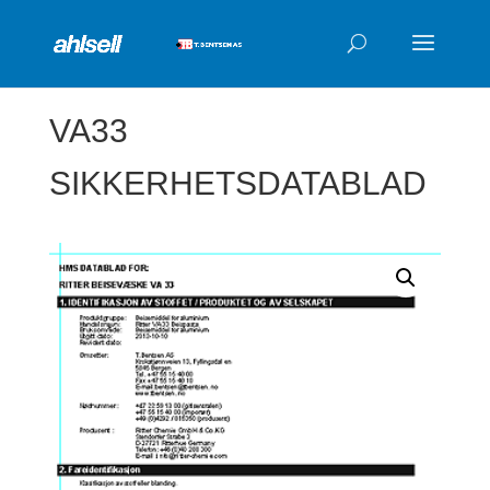
Products
search
VA33
SIKKERHETSDATABLAD