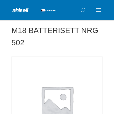
Products
search
M18 BATTERISETT NRG
502