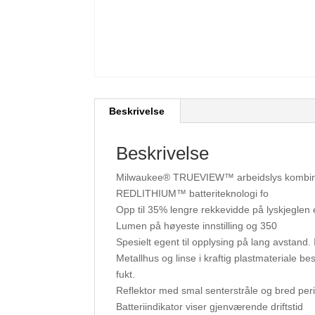
Beskrivelse
Beskrivelse
Milwaukee® TRUEVIEW™ arbeidslys kombinere
REDLITHIUM™ batteriteknologi fo
Opp til 35% lengre rekkevidde på lyskjeglen
Lumen på høyeste innstilling og 350
Spesielt egent til opplysing på lang avstand. 
Metallhus og linse i kraftig plastmateriale 
fukt.
Reflektor med smal senterstråle og bred perif
Batteriindikator viser gjenværende driftstid