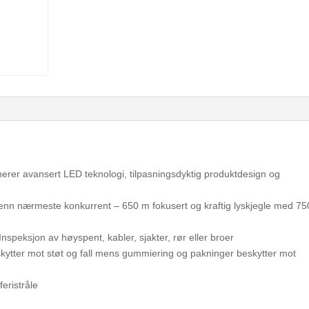
r avansert LED teknologi, tilpasningsdyktig produktdesign og
 enn nærmeste konkurrent – 650 m fokusert og kraftig lyskjegle med 75
Inspeksjon av høyspent, kabler, sjakter, rør eller broer
beskytter mot støt og fall mens gummiering og pakninger beskytter mot
eristråle