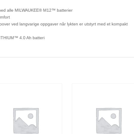
n med alle MILWAUKEE® M12™ batterier
mfort
n oppover ved langvarige oppgaver når lykten er utstyrt med et kompakt
LITHIUM™ 4.0 Ah batteri