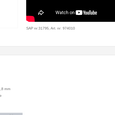
SAP nr:31795, Art. nr: 974010
0,8 mm
ge