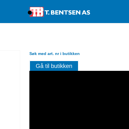
Products
search
Søk med art. nr i butikken
Gå til butikken