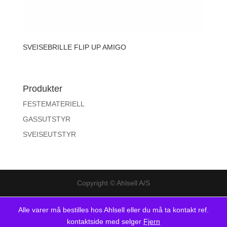
SVEISEBRILLE FLIP UP AMIGO
Produkter
FESTEMATERIELL
GASSUTSTYR
SVEISEUTSTYR
Copyright © Ahlsell A/S
Alle varer må bestilles hos Ahlsell eller du må ta kontakt ref.
kontaktside med selger
Fjern