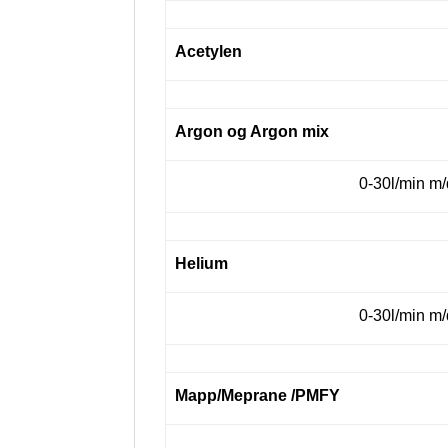
Acetylen
Argon og Argon mix
0-30l/min m
Helium
0-30l/min m
Mapp/Meprane /PMFY