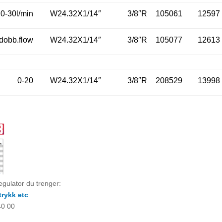
0-30l/min
W24.32X1/14″
3/8″R
105061
12597
/dobb.flow
W24.32X1/14″
3/8″R
105077
12613
0-20
W24.32X1/14″
3/8″R
208529
13998
egulator du trenger:
trykk etc
40 00