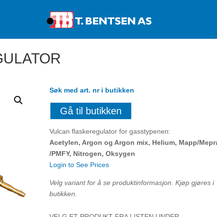
Products
search
GULATOR
Søk med art. nr i butikken
Gå til butikken
Vulcan flaskeregulator for gasstypenen:
Acetylen, Argon og Argon mix, Helium, Mapp/Mepr
/PMFY, Nitrogen, Oksygen
Login to See Prices
Velg variant for å se produktinformasjon. Kjøp gjøres i
butikken.
VELG ET PRODUKT FRA LISTEN UNDER