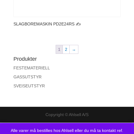
SLAGBOREMASKIN PD2E24RS ✍️
1
2
→
Produkter
FESTEMATERIELL
GASSUTSTYR
SVEISEUTSTYR
Copyright © Ahlsell A/S
Alle varer må bestilles hos Ahlsell eller du må ta kontakt ref.