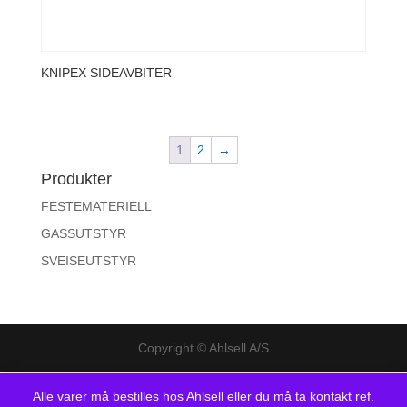
KNIPEX SIDEAVBITER
1
2
→
Produkter
FESTEMATERIELL
GASSUTSTYR
SVEISEUTSTYR
Copyright © Ahlsell A/S
Alle varer må bestilles hos Ahlsell eller du må ta kontakt ref.