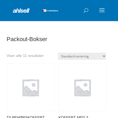
Products
search
Packout-Bokser
Viser alle 11 resultater
TILBEHØRSKOFFERT
KOFFERT MED 3