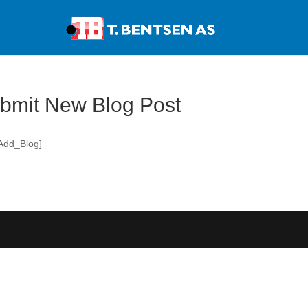
Products
search
bmit New Blog Post
Add_Blog]