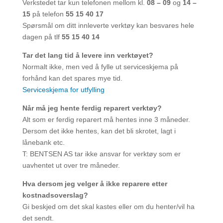
Verkstedet tar kun telefonen mellom kl.
08 – 09
og
14 –
15
på telefon
55 15 40 17
Spørsmål om ditt innleverte verktøy kan besvares hele
dagen på tlf
55 15 40 14
Tar det lang tid å levere inn verktøyet?
Normalt ikke, men ved å fylle ut serviceskjema på
forhånd kan det spares mye tid.
Serviceskjema for utfylling
Når må jeg hente ferdig reparert verktøy?
Alt som er ferdig reparert må hentes inne 3 måneder.
Dersom det ikke hentes, kan det bli skrotet, lagt i
lånebank etc.
T: BENTSEN AS tar ikke ansvar for verktøy som er
uavhentet ut over tre måneder.
Hva dersom jeg velger å ikke reparere etter
kostnadsoverslag?
Gi beskjed om det skal kastes eller om du henter/vil ha
det sendt.