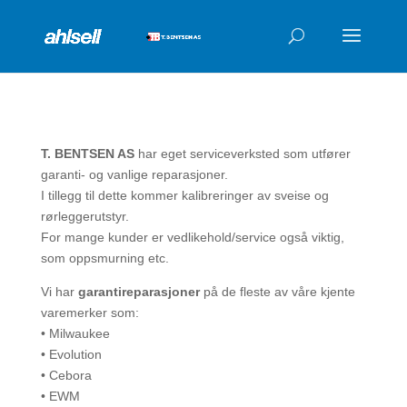
Products
search
T. BENTSEN AS
har eget serviceverksted som utfører
garanti- og vanlige reparasjoner.
I tillegg til dette kommer kalibreringer av sveise og
rørleggerutstyr.
For mange kunder er vedlikehold/service også viktig,
som oppsmurning etc.
Vi har
garantireparasjoner
på de fleste av våre kjente
varemerker som:
• Milwaukee
• Evolution
• Cebora
• EWM