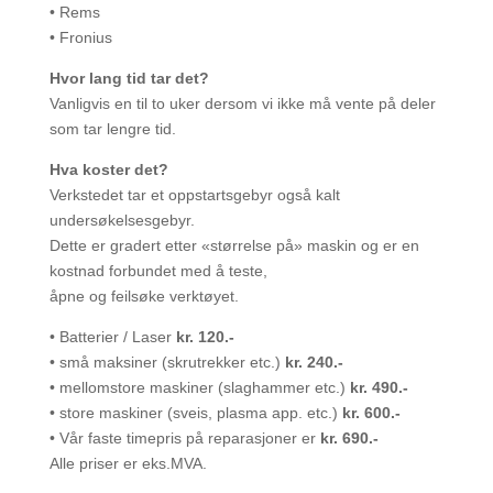
• Rems
• Fronius
Hvor lang tid tar det?
Vanligvis en til to uker dersom vi ikke må vente på deler
som tar lengre tid.
Hva koster det?
Verkstedet tar et oppstartsgebyr også kalt
undersøkelsesgebyr.
Dette er gradert etter «størrelse på» maskin og er en
kostnad forbundet med å teste,
åpne og feilsøke verktøyet.
• Batterier / Laser
kr. 120.-
• små maksiner (skrutrekker etc.)
kr.
240.-
• mellomstore maskiner (slaghammer etc.)
kr.
490.-
• store maskiner (sveis, plasma app. etc.)
kr.
600.-
• Vår faste timepris på reparasjoner er
kr. 690.-
Alle priser er eks.MVA.