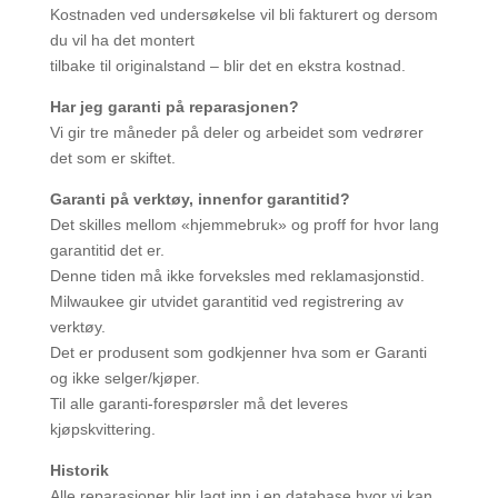
Kostnaden ved undersøkelse vil bli fakturert og dersom
du vil ha det montert
tilbake til originalstand – blir det en ekstra kostnad.
Har jeg garanti på reparasjonen?
Vi gir tre måneder på deler og arbeidet som vedrører
det som er skiftet.
Garanti på verktøy, innenfor garantitid?
Det skilles mellom «hjemmebruk» og proff for hvor lang
garantitid det er.
Denne tiden må ikke forveksles med reklamasjonstid.
Milwaukee gir utvidet garantitid ved registrering av
verktøy.
Det er produsent som godkjenner hva som er Garanti
og ikke selger/kjøper.
Til alle garanti-forespørsler må det leveres
kjøpskvittering.
Historik
Alle reparasjoner blir lagt inn i en database hvor vi kan