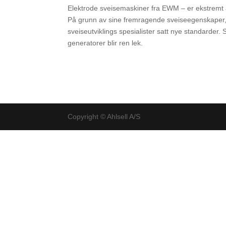
Elektrode sveisemaskiner fra EWM – er ekstremt a
På grunn av sine fremragende sveiseegenskaper, 
sveiseutviklings spesialister satt nye standarder. S
generatorer blir ren lek.
Copyright © Ahlsell A/S