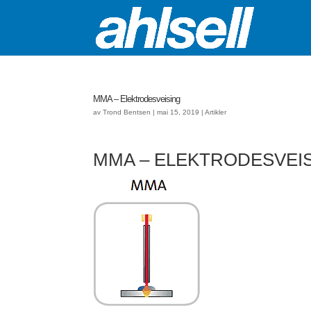
MMA – Elektrodesveising
av
Trond Bentsen
|
mai 15, 2019
|
Artikler
MMA – ELEKTRODESVEI