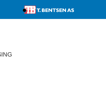
Products
search
SING