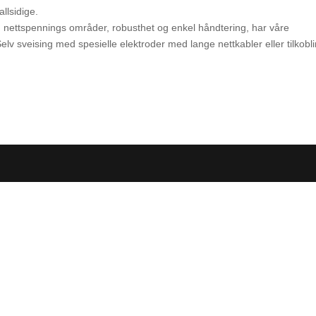
llsidige.
nettspennings områder, robusthet og enkel håndtering, har våre
elv sveising med spesielle elektroder med lange nettkabler eller tilkoblin