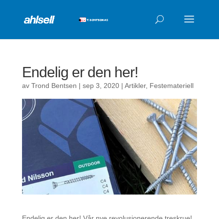
Products
search
Endelig er den her!
av
Trond Bentsen
|
sep 3, 2020
|
Artikler
,
Festemateriell
Endelig er den her! Vår nye revolusjonerende treskrue!