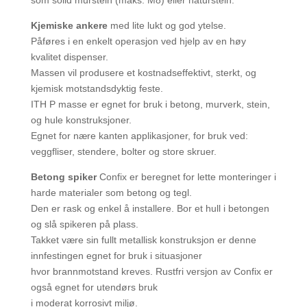
som solid murstein (maks. M8) eller naturstein.
Kjemiske ankere
med lite lukt og god ytelse.
Påføres i en enkelt operasjon ved hjelp av en høy
kvalitet dispenser.
Massen vil produsere et kostnadseffektivt, sterkt, og
kjemisk motstandsdyktig feste.
ITH P masse er egnet for bruk i betong, murverk, stein,
og hule konstruksjoner.
Egnet for nære kanten applikasjoner, for bruk ved:
veggfliser, stendere, bolter og store skruer.
Betong spiker
Confix er beregnet for lette monteringer i
harde materialer som betong og tegl.
Den er rask og enkel å installere. Bor et hull i betongen
og slå spikeren på plass.
Takket være sin fullt metallisk konstruksjon er denne
innfestingen egnet for bruk i situasjoner
hvor brannmotstand kreves. Rustfri versjon av Confix er
også egnet for utendørs bruk
i moderat korrosivt miljø.