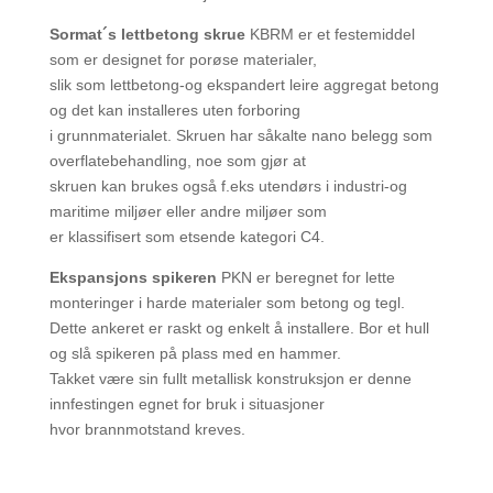
Sormat´s lettbetong skrue
KBRM er et festemiddel
som er designet for porøse materialer,
slik som lettbetong-og ekspandert leire aggregat betong
og det kan installeres uten forboring
i grunnmaterialet. Skruen har såkalte nano belegg som
overflatebehandling, noe som gjør at
skruen kan brukes også f.eks utendørs i industri-og
maritime miljøer eller andre miljøer som
er klassifisert som etsende kategori C4.
Ekspansjons spikeren
PKN er beregnet for lette
monteringer i harde materialer som betong og tegl.
Dette ankeret er raskt og enkelt å installere. Bor et hull
og slå spikeren på plass med en hammer.
Takket være sin fullt metallisk konstruksjon er denne
innfestingen egnet for bruk i situasjoner
hvor brannmotstand kreves.